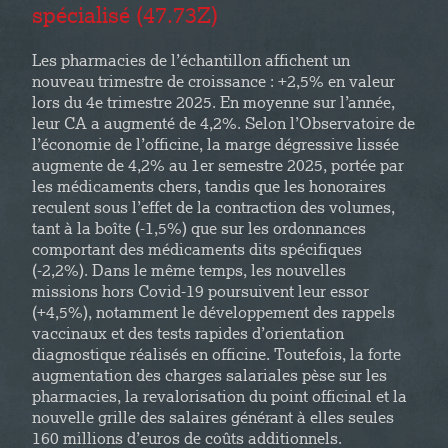
spécialisé (47.73Z)
Les pharmacies de l’échantillon affichent un
nouveau trimestre de croissance : +2,5% en valeur
lors du 4e trimestre 2025. En moyenne sur l’année,
leur CA a augmenté de 4,2%. Selon l’Observatoire de
l’économie de l’officine, la marge dégressive lissée
augmente de 4,2% au 1er semestre 2025, portée par
les médicaments chers, tandis que les honoraires
reculent sous l’effet de la contraction des volumes,
tant à la boîte (-1,5%) que sur les ordonnances
comportant des médicaments dits spécifiques
(-2,2%). Dans le même temps, les nouvelles
missions hors Covid-19 poursuivent leur essor
(+4,5%), notamment le développement des rappels
vaccinaux et des tests rapides d’orientation
diagnostique réalisés en officine. Toutefois, la forte
augmentation des charges salariales pèse sur les
pharmacies, la revalorisation du point officinal et la
nouvelle grille des salaires générant à elles seules
160 millions d’euros de coûts additionnels.