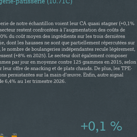
erie-pâtisserie (10.71C)​
rie de notre échantillon voient leur CA quasi stagner (+0,1%
ecteur restent confrontées à l’augmentation des coûts de
% du coût moyen des ingrédients sur les trois dernières
gie, dont les hausses ne sont que partiellement répercutées sur
, le nombre de boulangeries indépendantes recule légèrement,
ressent (+8% en 2025). Le secteur doit également composer
ammes par jour en moyenne contre 125 grammes en 2015, selon
 leur offre de snacking et de plats chauds. De plus, les TPE-
ns persistantes sur la main-d’œuvre. Enfin, autre signal
 de 6,4% au 1er trimestre 2026.
+0,1 %