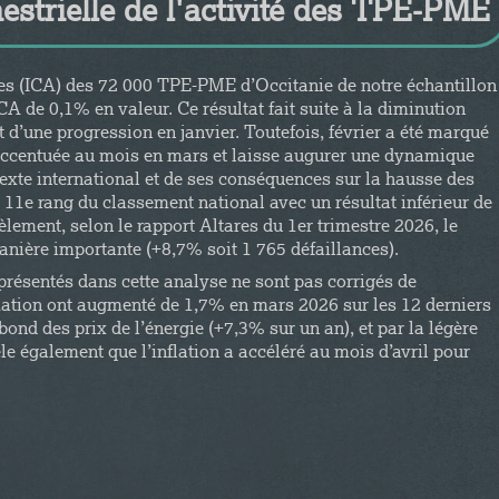
mestrielle de l'activité des TPE-PME
aires (ICA) des 72 000 TPE-PME d’Occitanie de notre échantillon
CA de 0,1% en valeur. Ce résultat fait suite à la diminution
tat d’une progression en janvier. Toutefois, février a été marqué
est accentuée au mois en mars et laisse augurer une dynamique
exte international et de ses conséquences sur la hausse des
u 11e rang du classement national avec un résultat inférieur de
èlement, selon le rapport Altares du 1er trimestre 2026, le
anière importante (+8,7% soit 1 765 défaillances).
 présentés dans cette analyse ne sont pas corrigés de
mmation ont augmenté de 1,7% en mars 2026 sur les 12 derniers
ond des prix de l’énergie (+7,3% sur un an), et par la légère
le également que l’inflation a accéléré au mois d’avril pour