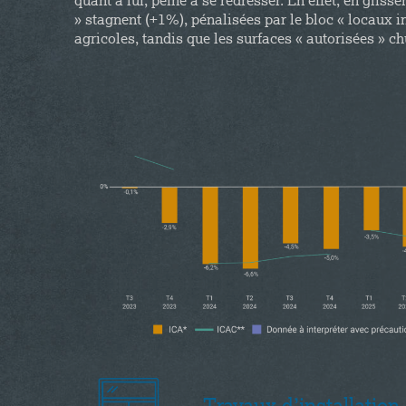
quant à lui, peine à se redresser. En effet, en gl
» stagnent (+1%), pénalisées par le bloc « locaux i
agricoles, tandis que les surfaces « autorisées » c