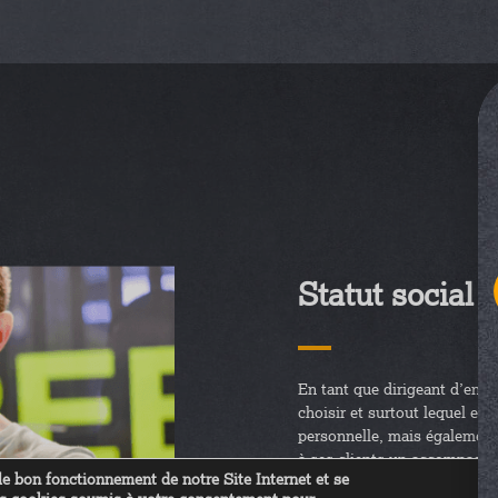
Statut social 
En tant que dirigeant d’ent
choisir et surtout lequel est
personnelle, mais également
à ses clients un accompagne
e bon fonctionnement de notre Site Internet et se
soient juridiques, fiscal, soc