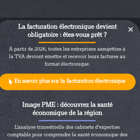
La facturation électronique devient
obligatoire : êtes-vous prêt ?
À partir de 2026, toutes les entreprises assujetties à
la TVA devront émettre et recevoir leurs factures au
format électronique.
En savoir plus sur la facturation électronique
du dirigeant
Image PME : découvrez la santé
reprise vous vous demandez quel statut
économique de la région
 le plus en adéquation avec votre situation
 professionnelle ? Actif Conseil propose
L’analyse trimestrielle des cabinets d’expertise
ment à 360° dans tous vos besoins qu’ils
comptable pour comprendre la santé économique des
ial et plus particulièrement dans la