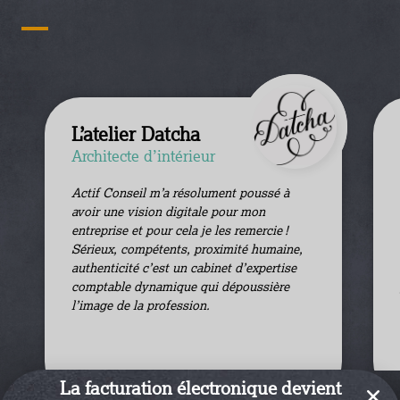
SDG
Distribution / e-
commerce
 à
Actif Conseil suit SDG depuis environ 3
 !
ans. Ils sont un appui de taille pour nous
ine,
aider à suivre les évolutions fiscales de
ise
notre activité, mais aussi une aide
re
précieuse à travers leurs conseils, leurs
connaissances et les outils mis à notre
disposition.
La facturation électronique devient