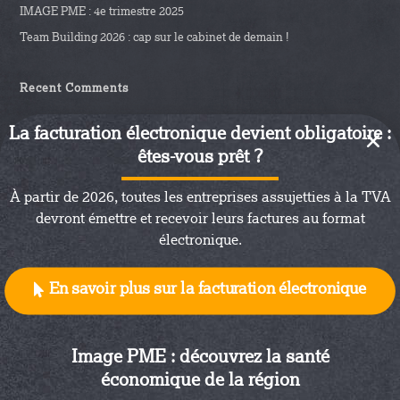
IMAGE PME : 4e trimestre 2025
Team Building 2026 : cap sur le cabinet de demain !
Recent Comments
Aucun commentaire à afficher.
La facturation électronique devient obligatoire :
êtes-vous prêt ?
À partir de 2026, toutes les entreprises assujetties à la TVA
devront émettre et recevoir leurs factures au format
électronique.
En savoir plus sur la facturation électronique
Nous avons recours à des cookies techniques pour assurer le
bon fonctionnement de notre Site Internet et se souvenir de vos
paramètres. Notre site utilise également des cookies soumis à
Image PME : découvrez la santé
votre consentement pour collecter des statistiques en vue
économique de la région
d’optimiser notre site et adapter la publicité à vos centres
d’intérêt.