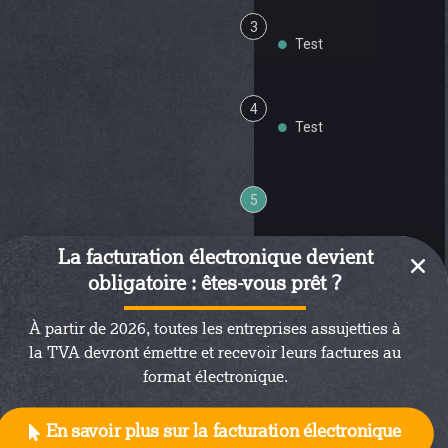
3
Test
4
Test
5
La facturation électronique devient
obligatoire : êtes-vous prêt ?
6
À partir de 2026, toutes les entreprises assujetties à
la TVA devront émettre et recevoir leurs factures au
format électronique.
En savoir plus sur la facturation électronique